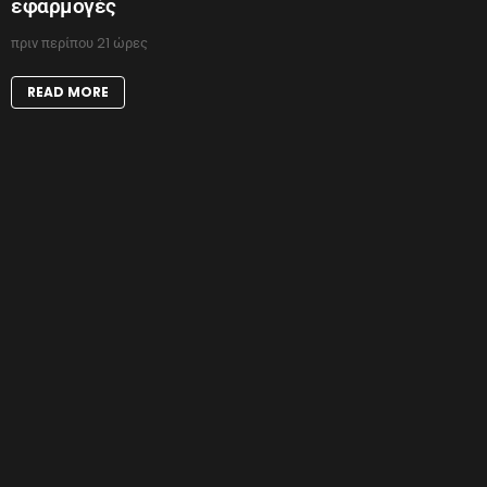
εφαρμογές
πριν περίπου 21 ώρες
READ MORE