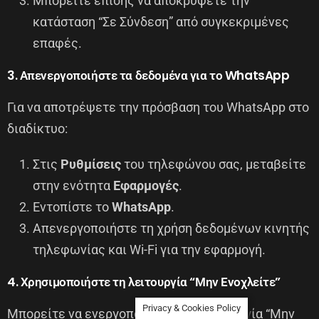
Μπορείτε επίσης να αποκρύψετε την
κατάσταση “Σε Σύνδεση” από συγκεκριμένες
επαφές.
3. Απενεργοποιήστε τα δεδομένα για το WhatsApp
Για να αποτρέψετε την πρόσβαση του WhatsApp στο
διαδίκτυο:
Στις
Ρυθμίσεις
του τηλεφώνου σας, μεταβείτε
στην ενότητα
Εφαρμογές
.
Εντοπίστε το
WhatsApp
.
Απενεργοποιήστε τη χρήση δεδομένων κινητής
τηλεφωνίας και Wi-Fi για την εφαρμογή.
4. Χρησιμοποιήστε τη λειτουργία “Μην Ενοχλείτε”
Privacy & Cookies Policy
Μπορείτε να ενεργοποιήσετε τη λειτουργία “Μην