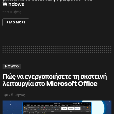
Windows
πριν 11 μήνες
READ MORE
HOWTO
Πώς να ενεργοποιήσετε τη σκοτεινή
λειτουργία στο Microsoft Office
πριν 6 μήνες