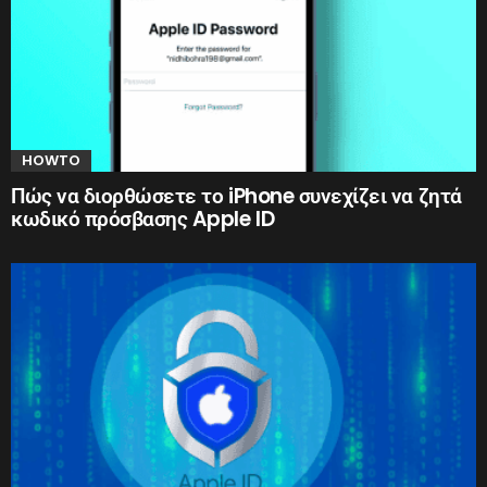
HOWTO
Πώς να διορθώσετε το iPhone συνεχίζει να ζητά
κωδικό πρόσβασης Apple ID