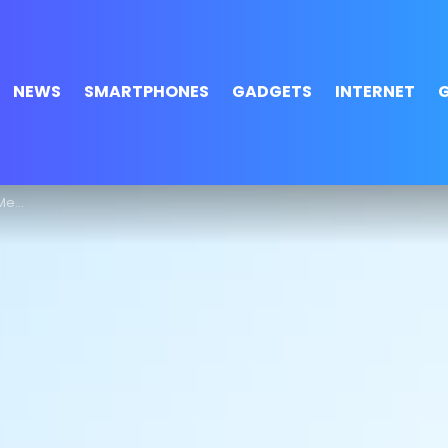
NEWS
SMARTPHONES
GADGETS
INTERNET
age