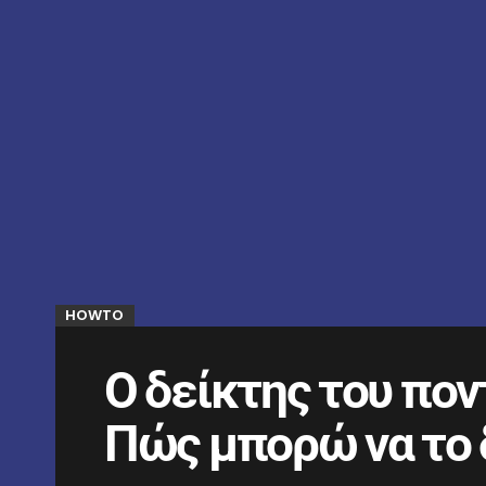
HOWTO
Ο δείκτης του πον
Πώς μπορώ να το