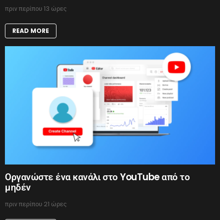
πριν περίπου 13 ώρες
READ MORE
Οργανώστε ένα κανάλι στο YouTube από το
μηδέν
πριν περίπου 21 ώρες