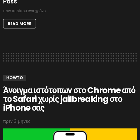
Pass
πριν περίπου ένα χρόνο
READ MORE
HOWTO
Άνοιγμα ιστότοπων στο Chrome από
το Safari χωρίς jailbreaking στο
iPhone σας
πριν 3 μήνες